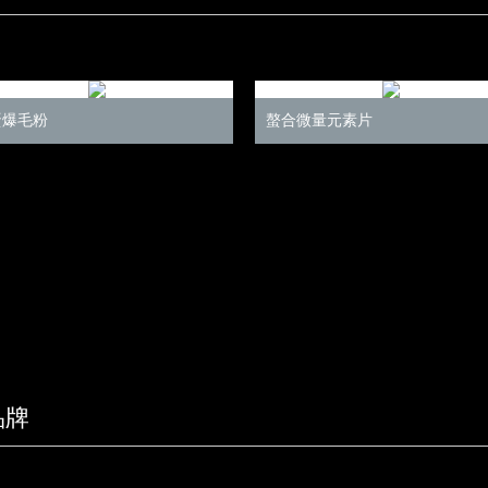
蛋爆毛粉
螯合微量元素片
品牌