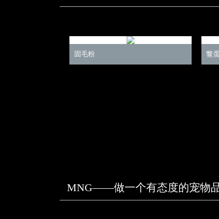
固毛粉
鳖
MNG——做一个有态度的宠物